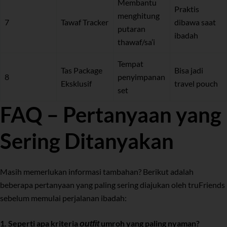
Membantu
Praktis
menghitung
7
Tawaf Tracker
dibawa saat
putaran
ibadah
thawaf/sa’i
Tempat
Tas Package
Bisa jadi
8
penyimpanan
Eksklusif
travel pouch
set
FAQ – Pertanyaan yang
Sering Ditanyakan
Masih memerlukan informasi tambahan? Berikut adalah
beberapa pertanyaan yang paling sering diajukan oleh truFriends
sebelum memulai perjalanan ibadah:
1. Seperti apa kriteria
umroh yang paling nyaman?
outfit