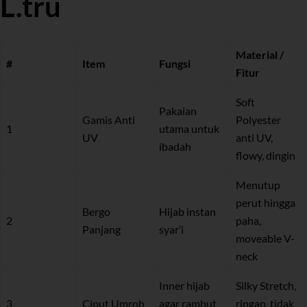
L.tru
Material /
#
Item
Fungsi
Fitur
Soft
Pakaian
Gamis Anti
Polyester
1
utama untuk
UV
anti UV,
ibadah
flowy, dingin
Menutup
perut hingga
Bergo
Hijab instan
2
paha,
Panjang
syar’i
moveable V-
neck
Inner hijab
Silky Stretch,
3
Ciput Umroh
agar rambut
ringan, tidak