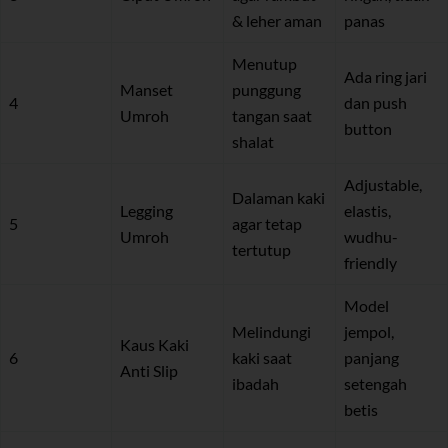
& leher aman
panas
Menutup
Ada ring jari
Manset
punggung
4
dan push
Umroh
tangan saat
button
shalat
Adjustable,
Dalaman kaki
Legging
elastis,
5
agar tetap
Umroh
wudhu-
tertutup
friendly
Model
Melindungi
jempol,
Kaus Kaki
6
kaki saat
panjang
Anti Slip
ibadah
setengah
betis