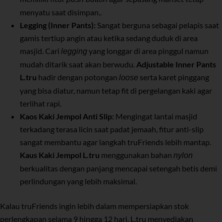
menyatu saat disimpan..
Legging (Inner Pants):
Sangat berguna sebagai pelapis saat
gamis tertiup angin atau ketika sedang duduk di area
masjid. Cari
yang longgar di area pinggul namun
legging
mudah ditarik saat akan berwudu.
Adjustable Inner Pants
L.tru
hadir dengan potongan
serta karet pinggang
loose
yang bisa diatur, namun tetap fit di pergelangan kaki agar
terlihat rapi.
Kaos Kaki Jempol Anti Slip:
Mengingat lantai masjid
terkadang terasa licin saat padat jemaah, fitur anti-slip
sangat membantu agar langkah truFriends lebih mantap.
Kaus Kaki Jempol L.tru
menggunakan bahan
nylon
berkualitas dengan panjang mencapai setengah betis demi
perlindungan yang lebih maksimal.
Kalau truFriends ingin lebih dalam mempersiapkan stok
perlengkapan selama 9 hingga 12 hari, L.tru menyediakan