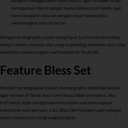
kategori menggunakan
agar isi koper tetap
travel pouch
terorganisir. Hal ini sangat memudahkan truFriends saat
harus berganti pakaian dengan cepat tanpa perlu
membongkar seluruh isi tas.
Dengan strategi padu padan yang tepat, truFriends bisa tetap
tampil santun, nyaman, dan yang terpenting, terhindar dari risiko
kelebihan muatan bagasi saat kembali ke Tanah Air.
Feature Bless Set
Memilih perlengkapan ibadah memang perlu ketelitian ekstra
agar momen di Tanah Suci nanti terasa lebih bermakna. Jika
truFriends ingin menghindari kerumitan saat menyiapkan
kebutuhan satu per satu,
L.tru Bless Set Package
hadir sebagai
solusi menyeluruh yang sangat praktis.