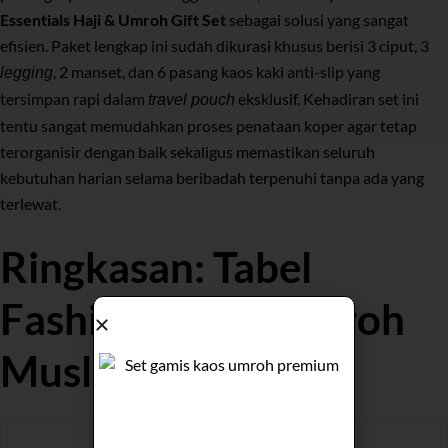
Essentials Haji & Umroh Gift Set
sebagai solusi yang sangat
efisien. Paket lengkap ini sudah dikurasi khusus berisi 3 ciput, 3
, 2 manset, dan 6 pasang kaos kaki anti-slip yang
legging
tersimpan rapi dalam
eksklusif. Kehadiran set ini
travel pouch
tentu sangat memudahkan proses penataan koper agar tetap
terorganisir dengan baik sekaligus memastikan seluruh
kebutuhan harian selama beribadah terpenuhi tanpa ada yang
terlewat.
Ringkasan: Tabel
Fashion Guide Umroh
Muslimah
Rekomen