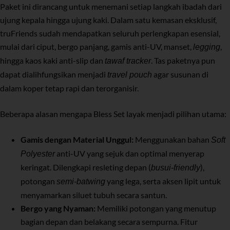
Paket ini dirancang untuk menemani setiap langkah ibadah dari
ujung kepala hingga ujung kaki. Dalam satu kemasan eksklusif,
truFriends sudah mendapatkan seluruh perlengkapan esensial,
mulai dari ciput, bergo panjang, gamis anti-UV, manset,
,
legging
hingga kaos kaki anti-slip dan
. Tas paketnya pun
tawaf tracker
dapat dialihfungsikan menjadi
agar susunan di
travel pouch
dalam koper tetap rapi dan terorganisir.
Beberapa alasan mengapa Bless Set layak menjadi pilihan utama:
Gamis dengan Material Unggul:
Menggunakan bahan
Soft
anti-UV yang sejuk dan optimal menyerap
Polyester
keringat. Dilengkapi resleting depan (
),
busui-friendly
potongan
yang lega, serta aksen lipit untuk
semi-batwing
menyamarkan siluet tubuh secara santun.
Bergo yang Nyaman:
Memiliki potongan yang menutup
bagian depan dan belakang secara sempurna. Fitur