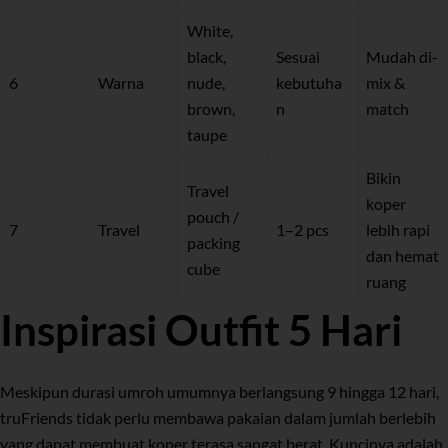
White,
black,
Sesuai
Mudah di-
6
Warna
nude,
kebutuha
mix &
brown,
n
match
taupe
Bikin
Travel
koper
pouch /
7
Travel
1–2 pcs
lebih rapi
packing
dan hemat
cube
ruang
Inspirasi Outfit 5 Hari
Meskipun durasi umroh umumnya berlangsung 9 hingga 12 hari,
truFriends tidak perlu membawa pakaian dalam jumlah berlebih
yang dapat membuat koper terasa sangat berat. Kuncinya adalah