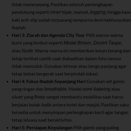
tidak menerawang. Pastikan seluruh perlengkapan
pendukung seperti
hijab, manset,
, hingga kaos
inner
legging
kaki anti-slip sudah terpasang sempurna demi kekhusyukan
ibadah.
Hari 3: Ziarah dan Agenda City Tour
Pilih warna-warna
bumi yang lembut seperti
Medal Brown, Desert Taupe,
atau
. Warna-warna ini memberikan kesan tenang dan
Nude
tetap terlihat cantik saat diabadikan dalam foto namun
tidak mencolok. Gunakan khimar atau bergo panjang agar
tetap bebas bergerak saat berpindah lokasi.
Hari 4: Fokus Ibadah Sepanjang Hari
Gunakan set gamis
yang ringan dan
. Model
atau
breathable
semi-batwing
siluet yang
sangat membantu mobilitas saat harus
flowy
berjalan bolak-balik antara hotel dan masjid. Pastikan saku
tersedia untuk menyimpan perlengkapan kecil agar tangan
tetap leluasa saat beraktivitas.
Hari 5: Persiapan Kepulangan
Pilih gamis yang paling