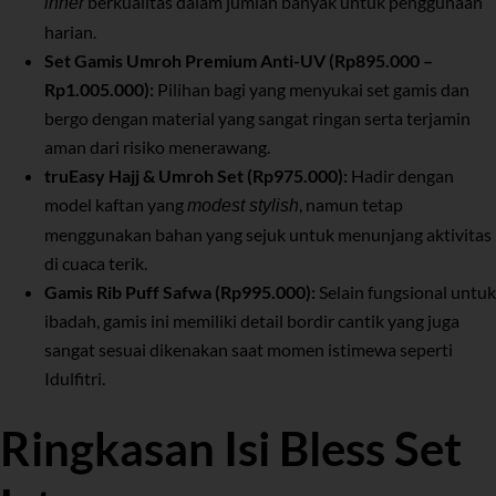
berkualitas dalam jumlah banyak untuk penggunaan
inner
harian.
Set Gamis Umroh Premium Anti-UV
(Rp895.000 –
Rp1.005.000):
Pilihan bagi yang menyukai set gamis dan
bergo dengan material yang sangat ringan serta terjamin
aman dari risiko menerawang.
truEasy Hajj & Umroh Set
(Rp975.000):
Hadir dengan
model kaftan yang
, namun tetap
modest stylish
menggunakan bahan yang sejuk untuk menunjang aktivitas
di cuaca terik.
Gamis Rib Puff Safwa
(Rp995.000):
Selain fungsional untuk
ibadah, gamis ini memiliki detail bordir cantik yang juga
sangat sesuai dikenakan saat momen istimewa seperti
Idulfitri.
Ringkasan Isi Bless Set