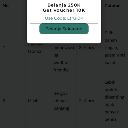
Jumlah
Belanja 250K
No
Kategori
dasi
Catatan
Ideal
Get Voucher 10K
Outfit
Use Code: Ltru10K
Gamis
Belanja Sekarang
longgar,
Pilih
anti
bahan
Pakaian
1
menerawa
3–5 pcs
ringan,
Utama
ng,
adem, anti
wudhu-
kusut
friendly
Lebih
praktis
Bergo /
dibanding
2
Hijab
khimar
2–4 pcs
hijab
panjang
banyak
peniti