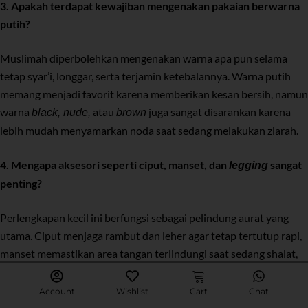
3. Apakah terdapat kewajiban mengenakan pakaian berwarna
putih?
Muslimah diperbolehkan mengenakan warna apa pun selama
tetap syar’i, longgar, serta terjamin ketebalannya. Warna putih
memang menjadi favorit karena memberikan kesan bersih, namun
warna
atau
juga sangat disarankan karena
black, nude,
brown
lebih mudah menyamarkan noda saat sedang melakukan ziarah.
4. Mengapa aksesori seperti ciput, manset, dan
sangat
legging
penting?
Perlengkapan kecil ini berfungsi sebagai pelindung aurat yang
utama. Ciput menjaga rambut dan leher agar tetap tertutup rapi,
manset memastikan area tangan terlindungi saat sedang shalat,
sementara
menjaga area kaki saat gamis tertiup angin
legging
atau ketika sedang duduk.
Account
Wishlist
Cart
Chat