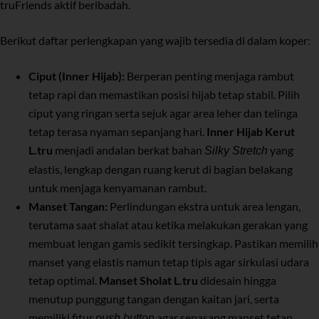
truFriends aktif beribadah.
Berikut daftar perlengkapan yang wajib tersedia di dalam koper:
Ciput (Inner Hijab):
Berperan penting menjaga rambut
tetap rapi dan memastikan posisi hijab tetap stabil. Pilih
ciput yang ringan serta sejuk agar area leher dan telinga
tetap terasa nyaman sepanjang hari.
Inner Hijab Kerut
L.tru
menjadi andalan berkat bahan
yang
Silky Stretch
elastis, lengkap dengan ruang kerut di bagian belakang
untuk menjaga kenyamanan rambut.
Manset Tangan:
Perlindungan ekstra untuk area lengan,
terutama saat shalat atau ketika melakukan gerakan yang
membuat lengan gamis sedikit tersingkap. Pastikan memilih
manset yang elastis namun tetap tipis agar sirkulasi udara
tetap optimal.
Manset Sholat L.tru
didesain hingga
menutup punggung tangan dengan kaitan jari, serta
memiliki fitur
agar sepasang manset tetap
push button