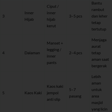
Bantu
Ciput /
rambut
Inner
inner
3
3–5 pcs
dan leher
Hijab
hijab
tetap
kerut
tertutup
Menjaga
Manset +
aurat
legging /
4
Dalaman
2–4 pcs
tetap
inner
aman saat
pants
bergerak
Lebih
aman
Kaos kaki
5–7
untuk
5
Kaos Kaki
jempol
pasang
area
anti slip
masjid
yang licin