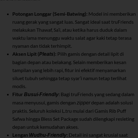
Potongan Longgar (Semi-Batwing):
Model ini memberikan
ruang gerak yang sangat luas. Sangat ideal saat truFriends
melakukan Thawaf, Sa’i, atau ketika harus duduk dalam
waktu lama menunggu waktu salat agar kaki tetap terasa
nyaman dan tidak terhimpit.
Aksen Lipit (
):
Pilih gamis dengan detail lipit di
Pleats
bagian depan atau belakang. Selain memberikan kesan
tampilan yang lebih rapi, fitur ini efektif menyamarkan
siluet tubuh sehingga tetap syar’i namun tetap terlihat
modis.
Fitur
:
Bagi truFriends yang sedang dalam
Busui-Friendly
masa menyusui, gamis dengan
depan adalah solusi
zipper
praktis. Seluruh koleksi L.tru mulai dari Gamis Rib Puff
Safwa hingga Bless Set Package sudah dilengkapi resleting
depan untuk kemudahan akses.
Lengan
:
Detail ini sangat krusial saat
Wudhu-Friendly