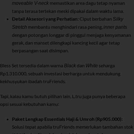
memastikan area dagu tetap nyaman
moveable V-neck
tanpa terasa tertekan meski dipakai dalam waktu lama.
Detail Aksesori yang Perhatian:
Ciput berbahan
Silky
membantu menghindari rasa pening,
Stretch
inner pants
dengan potongan longgar di pinggul menjaga kenyamanan
gerak, dan manset dilengkapi kancing kecil agar tetap
berpasangan saat disimpan.
Bless Set tersedia dalam warna
dan
seharga
Black
White
Rp1.310.000, sebuah investasi berharga untuk mendukung
kekhusyukan ibadah truFriends.
Tapi, kalau kamu butuh pilihan lain, L.tru juga punya beberapa
opsi sesuai kebutuhan kamu:
Paket Lengkap Essentials Haji & Umroh
(Rp905.000):
Solusi tepat apabila truFriends memerlukan tambahan stok